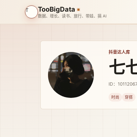
TooBigData
T
数据、增长、读书、旅行、带娃、搞 AI
抖音达人库
七
ID：1011206
时尚
穿搭