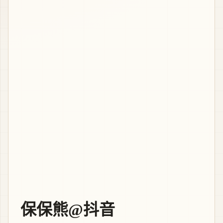
保保熊@抖音