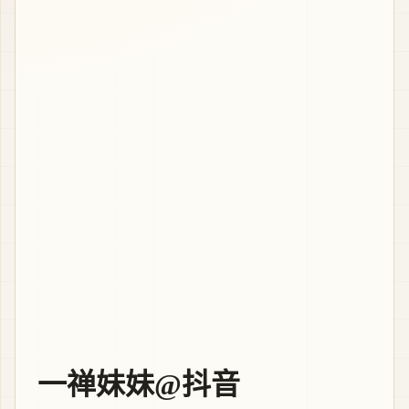
一禅妹妹@抖音