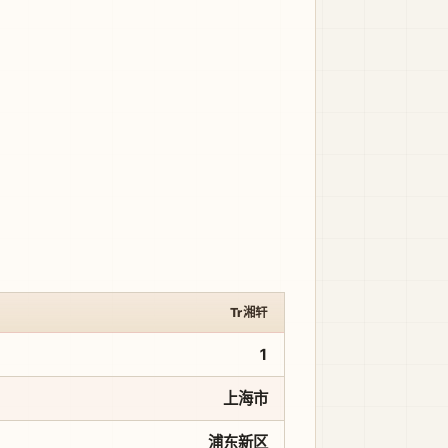
Tr湘轩
1
上海市
浦东新区