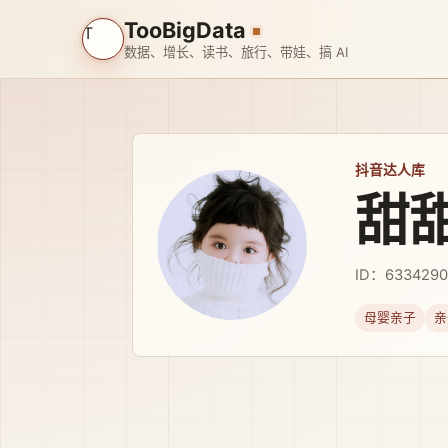
TooBigData
T
数据、增长、读书、旅行、带娃、搞 AI
抖音达人库
甜
ID：6334290
母婴亲子
亲