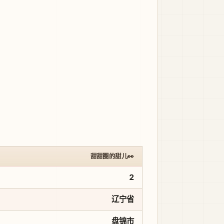
甜甜圈的甜儿👀
2
辽宁省
盘锦市