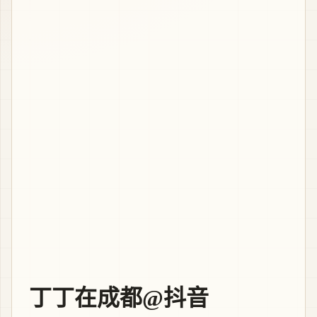
丁丁在成都@抖音