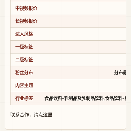
中视频报价
长视频报价
达人风格
一级标签
二级标签
粉丝分布
分布最多的
内容主题
行业标签
食品饮料-乳制品及乳制品饮料,食品饮料-粮
联系合作，
请点这里