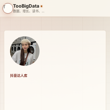
TooBigData
T
数据、增长、读书、旅行、带娃、搞 AI
抖音达人库