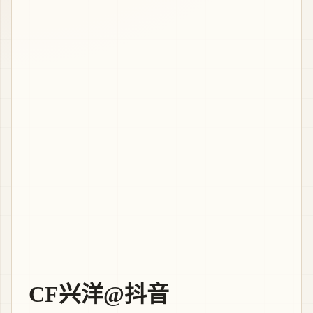
CF兴洋@抖音